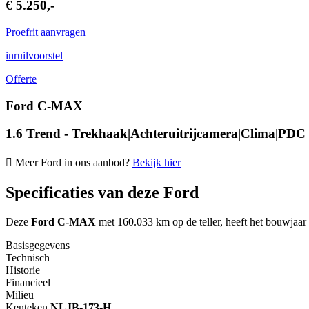
€ 5.250,-
Proefrit aanvragen
inruilvoorstel
Offerte
Ford C-MAX
1.6 Trend - Trekhaak|Achteruitrijcamera|Clima|PDC
Meer Ford in ons aanbod?
Bekijk hier
Specificaties van deze Ford
Deze
Ford C-MAX
met 160.033 km op de teller, heeft het bouwjaar
Basisgegevens
Technisch
Historie
Financieel
Milieu
Kenteken
NL
JB-173-H