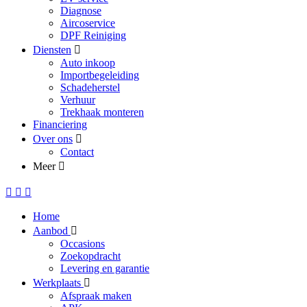
Diagnose
Aircoservice
DPF Reiniging
Diensten
Auto inkoop
Importbegeleiding
Schadeherstel
Verhuur
Trekhaak monteren
Financiering
Over ons
Contact
Meer
Home
Aanbod
Occasions
Zoekopdracht
Levering en garantie
Werkplaats
Afspraak maken