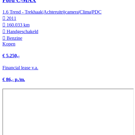
Ford C-MAX
1.6 Trend - Trekhaak|Achteruitrijcamera|Clima|PDC
2011
160.033 km
Hand­geschakeld
Benzine
Kopen
€ 5.250,-
Financial lease v.a.
€ 86,- p./m.