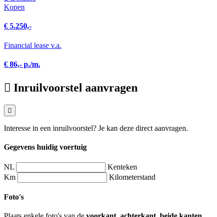
Kopen
€ 5.250,-
Financial lease v.a.
€ 86,- p./m.
Inruilvoorstel aanvragen
Interesse in een inruilvoorstel? Je kan deze direct aanvragen.
Gegevens huidig voertuig
NL
Kenteken
Km
Kilometerstand
Foto's
Plaats enkele foto's van de
voorkant, achterkant, beide kanten,