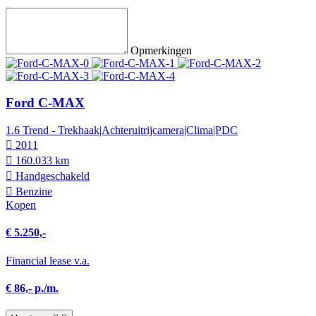
Opmerkingen
Ford C-MAX
1.6 Trend - Trekhaak|Achteruitrijcamera|Clima|PDC
2011
160.033 km
Hand­geschakeld
Benzine
Kopen
€ 5.250,-
Financial lease v.a.
€ 86,- p./m.