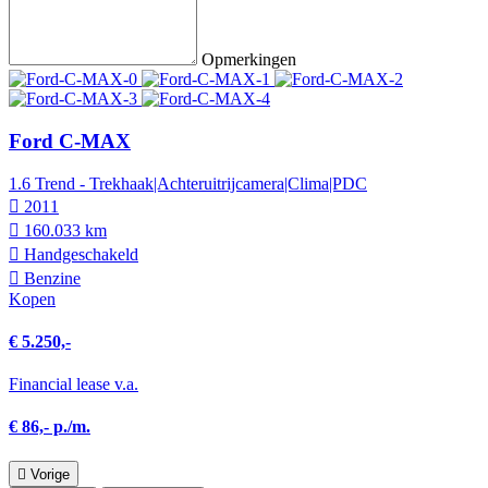
Opmerkingen
Ford C-MAX
1.6 Trend - Trekhaak|Achteruitrijcamera|Clima|PDC
2011
160.033 km
Hand­geschakeld
Benzine
Kopen
€ 5.250,-
Financial lease v.a.
€ 86,- p./m.
Vorige