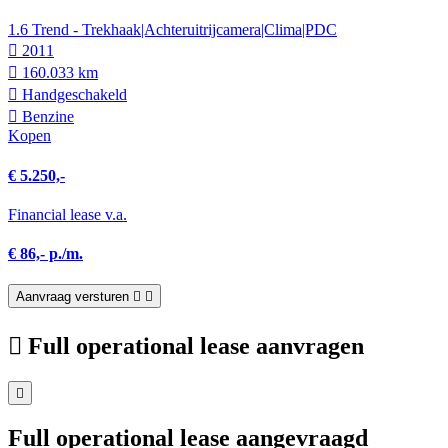
1.6 Trend - Trekhaak|Achteruitrijcamera|Clima|PDC
2011
160.033 km
Hand­geschakeld
Benzine
Kopen
€ 5.250,-
Financial lease v.a.
€ 86,- p./m.
Aanvraag versturen
Full operational lease aanvragen
Full operational lease aangevraagd