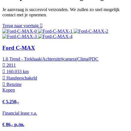
Je aanvraag is succesvol verzonden. We zullen zo snel mogelijk
contact met je opnemen.
Terug naar voertuig
Ford C-MAX
1.6 Trend - Trekhaak|Achteruitrijcamera|Clima|PDC
2011
160.033 km
Hand­geschakeld
Benzine
Kopen
€ 5.250,-
Financial lease v.a.
€ 86,- p./m.