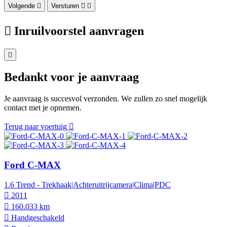
Volgende
Versturen
Inruilvoorstel aanvragen
Bedankt voor je aanvraag
Je aanvraag is succesvol verzonden. We zullen zo snel mogelijk
contact met je opnemen.
Terug naar voertuig
Ford C-MAX
1.6 Trend - Trekhaak|Achteruitrijcamera|Clima|PDC
2011
160.033 km
Hand­geschakeld