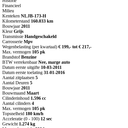
Historie
Financieel
Milieu
Kenteken
NL
JB-173-H
Kilometerstand
160.033 km
Bouwjaar
2011
Kleur
Grijs
Transmissie
Handgeschakeld
Carrosserie
Mpv
Wegenbelasting (per kwartaal)
€ 199,- tot € 217,-
Max. vermogen
105 pk
Brandstof
Benzine
BTW verrekenbaar
Nee, marge auto
Datum eerste uitgifte
10-03-2011
Datum eerste toelating
31-01-2016
Aantal zitplaatsen
5
Aantal Deuren
5
Bouwjaar
2011
Bouwmaand
Maart
Cilinderinhoud
1.596 cc
Aantal cilinders
4
Max. vermogen
105 pk
Topsnelheid
180 km/h
Acceleratie (0 - 100)
12 sec
Gewicht
1.274 kg