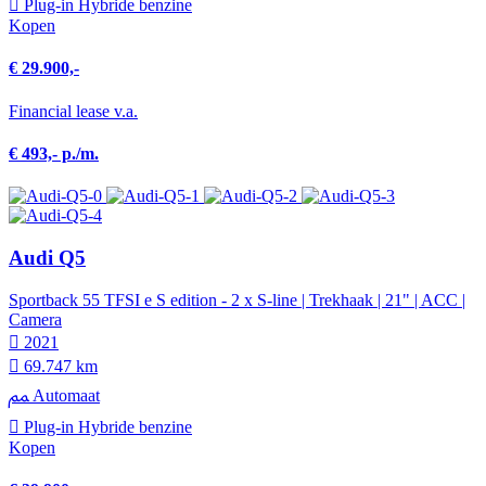
Plug-in Hybride benzine
Kopen
€ 29.900,-
Financial lease v.a.
€ 493,- p./m.
Audi Q5
Sportback 55 TFSI e S edition - 2 x S-line | Trekhaak | 21" | ACC |
Camera
2021
69.747 km
Automaat
Plug-in Hybride benzine
Kopen