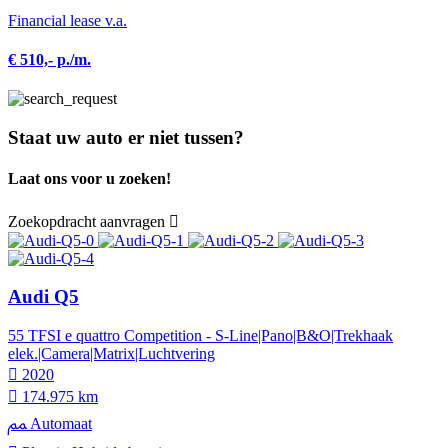
Financial lease v.a.
€ 510,- p./m.
Staat uw auto er niet tussen?
Laat ons voor u zoeken!
Zoekopdracht aanvragen
Audi Q5
55 TFSI e quattro Competition - S-Line|Pano|B&O|Trekhaak
elek.|Camera|Matrix|Luchtvering
2020
174.975 km
Automaat