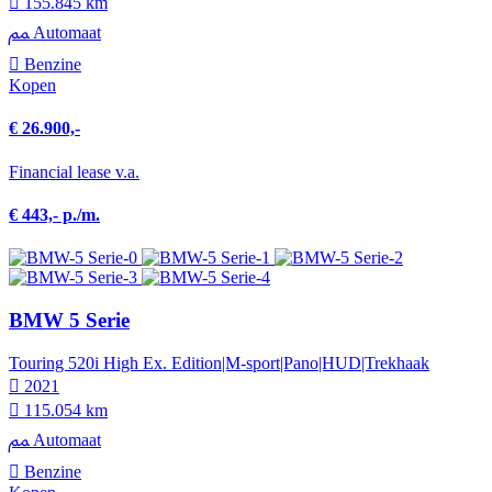
155.845 km
Automaat
Benzine
Kopen
€ 26.900,-
Financial lease v.a.
€ 443,- p./m.
BMW 5 Serie
Touring 520i High Ex. Edition|M-sport|Pano|HUD|Trekhaak
2021
115.054 km
Automaat
Benzine