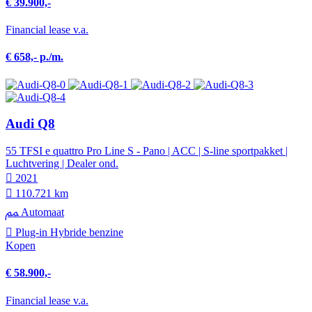
€ 39.900,-
Financial lease v.a.
€ 658,- p./m.
Audi Q8
55 TFSI e quattro Pro Line S - Pano | ACC | S-line sportpakket |
Luchtvering | Dealer ond.
2021
110.721 km
Automaat
Plug-in Hybride benzine
Kopen
€ 58.900,-
Financial lease v.a.