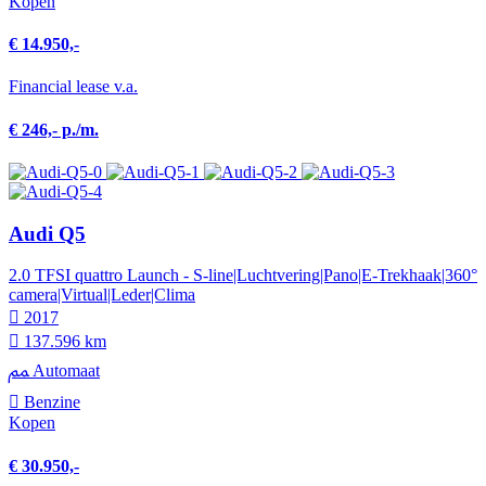
Kopen
€ 14.950,-
Financial lease v.a.
€ 246,- p./m.
Audi Q5
2.0 TFSI quattro Launch - S-line|Luchtvering|Pano|E-Trekhaak|360°
camera|Virtual|Leder|Clima
2017
137.596 km
Automaat
Benzine
Kopen
€ 30.950,-