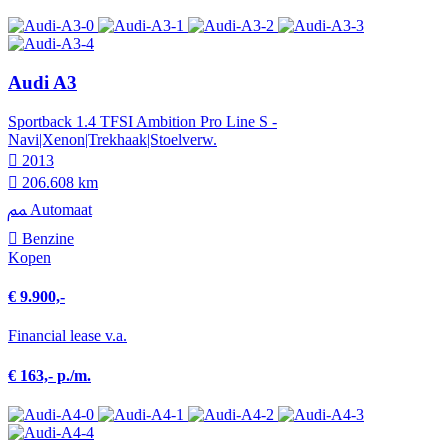
Audi A3
Sportback 1.4 TFSI Ambition Pro Line S -
Navi|Xenon|Trekhaak|Stoelverw.
2013
206.608 km
Automaat
Benzine
Kopen
€ 9.900,-
Financial lease v.a.
€ 163,- p./m.