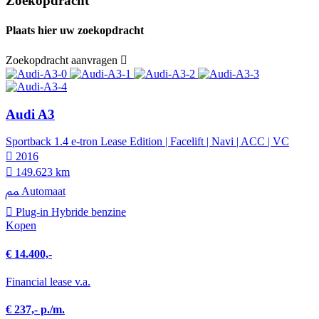
Zoekopdracht
Plaats hier uw zoekopdracht
Zoekopdracht aanvragen
Audi A3
Sportback 1.4 e-tron Lease Edition | Facelift | Navi | ACC | VC
2016
149.623 km
Automaat
Plug-in Hybride benzine
Kopen
€ 14.400,-
Financial lease v.a.
€ 237,- p./m.