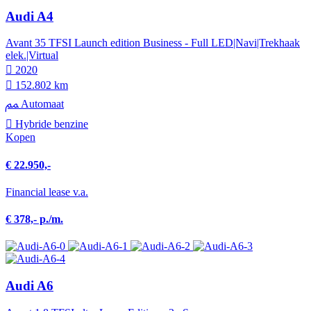
Audi A4
Avant 35 TFSI Launch edition Business - Full LED|Navi|Trekhaak
elek.|Virtual
2020
152.802 km
Automaat
Hybride benzine
Kopen
€ 22.950,-
Financial lease v.a.
€ 378,- p./m.
Audi A6