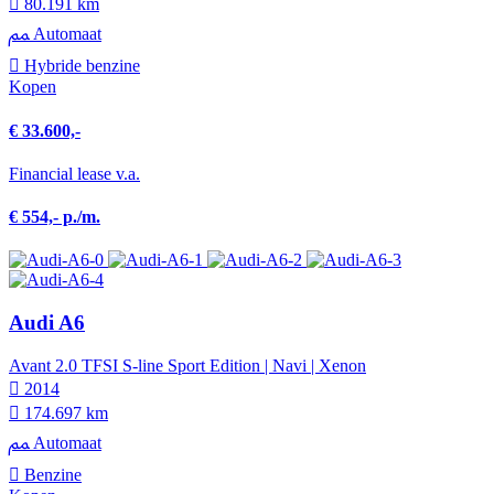
80.191 km
Automaat
Hybride benzine
Kopen
€ 33.600,-
Financial lease v.a.
€ 554,- p./m.
Audi A6
Avant 2.0 TFSI S-line Sport Edition | Navi | Xenon
2014
174.697 km
Automaat
Benzine