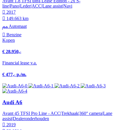
Avant 1.8 TFSI ultra Lease Edition - 2x S-
line|Pano|Leder|ACC|Lane assist|Navi
2017
149.663 km
Automaat
Benzine
Kopen
€ 28.950,-
Financial lease v.a.
€ 477,- p./m.
Audi A6
Avant 45 TFSI Pro Line - ACC|Trekhaak|360° camera|Lane
assist|Dealeronderhouden
2019