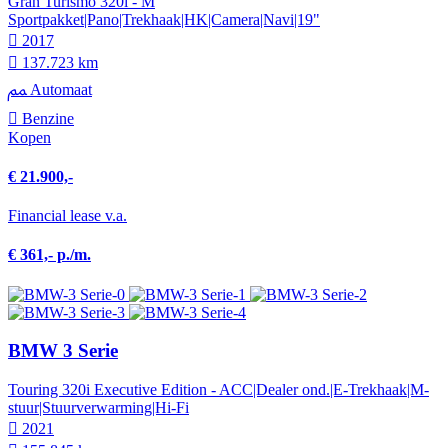
Gran Turismo 320i - M
Sportpakket|Pano|Trekhaak|HK|Camera|Navi|19"
2017
137.723 km
Automaat
Benzine
Kopen
€ 21.900,-
Financial lease v.a.
€ 361,- p./m.
BMW 3 Serie
Touring 320i Executive Edition - ACC|Dealer ond.|E-Trekhaak|M-
stuur|Stuurverwarming|Hi-Fi
2021