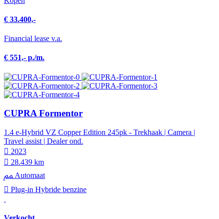
Kopen
€ 33.400,-
Financial lease v.a.
€ 551,- p./m.
CUPRA Formentor
1.4 e-Hybrid VZ Copper Edition 245pk - Trekhaak | Camera |
Travel assist | Dealer ond.
2023
28.439 km
Automaat
Plug-in Hybride benzine
Verkocht